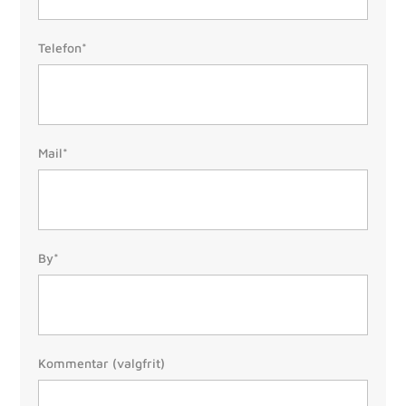
Telefon:
Telefon*
(Påkrævet)
Mail:
Mail*
(Påkrævet)
By/Postnr.
By*
(Påkrævet)
Besked
Kommentar (valgfrit)