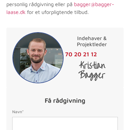
personlig rådgivning eller på
bagger@bagger-
laase.dk
for et uforpligtende tilbud.
Indehaver &
Projektleder
70 20 21 12
Kristian
Bagger
Få rådgivning
Navn:
Navn*