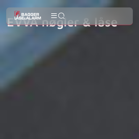
EVVA nøgler & låse