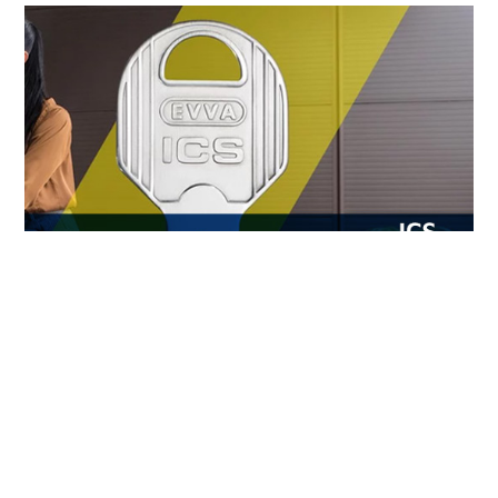
ICS er ideel til komplekse låsekrav
EVVA ICS er det rigtige valg til låsesystemer, der
stiller høje krav til kompleks struktur. Den høje
sikkerhed som EVVA ICS leverer, skyldes bl.a. den
special-designede nøgleform, kvalitetstestet
låse-autorisation og det forbedrede pin-system,
der beskytter mod uautoriseret kopiering.
De robuste EVVA ICS-nøgler skannes i det