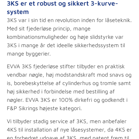
3KS er et robust og sikkert 3-kurve-
system
3KS var i sin tid en revolution inden for låseteknik.
Med sit fjederløse princip, mange
kombinationsmuligheder og høje slidstyrke var
3KS i mange år det ideelle sikkerhedssystem til
mange byggerier.
EVVA 3KS fjederløse stifter tilbyder en praktisk
vendbar nøgle, høj modstandskraft mod snavs og
is, borebeskyttelse af cylinderhus og tromle samt
høj sikkerhed i forbindelse med bestilling af
nøgler. EVVA 3KS er 100% dirkefri og godkendt i
F&P Sikrings højeste kategori.
Vi tilbyder stadig service af 3KS, men anbefaler
4KS til installation af nye låsesystemer, da 4KS er
en forbedret udgave af 3KS, med patent frem til