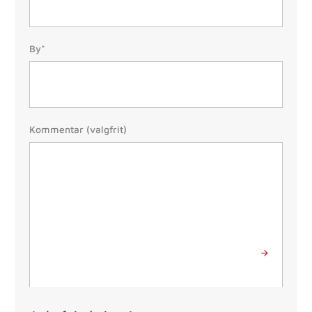
By/Postnr.
By*
(Påkrævet)
Besked
Kommentar (valgfrit)
Send besked