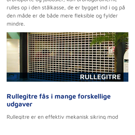
rulles op i den stålkasse, de er bygget ind i og på
den måde er de både mere fleksible og fylder
mindre.
Rullegitre fås i mange forskellige
udgaver
Rullegitre er en effektiv mekanisk sikring mod
indbrud. De anvendes som oftest i butikker til
beskyttelse af større vinduespartier eller i