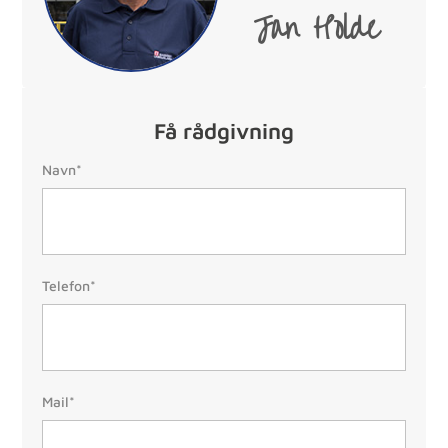
Jan Holde
Få rådgivning
Navn:
Navn*
Telefon:
Telefon*
(Påkrævet)
Mail:
Mail*
(Påkrævet)