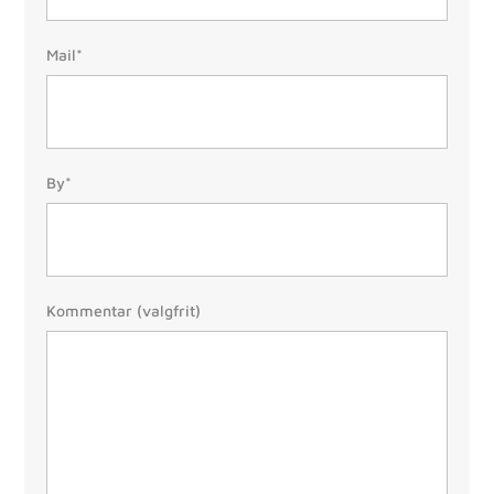
Mail:
Mail*
(Påkrævet)
By/Postnr.
By*
(Påkrævet)
Besked
Kommentar (valgfrit)