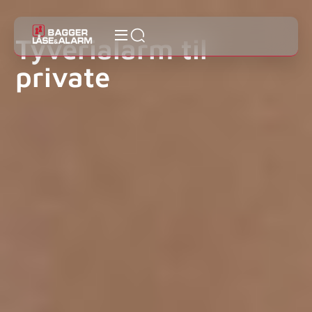
Tyverialarm til
private