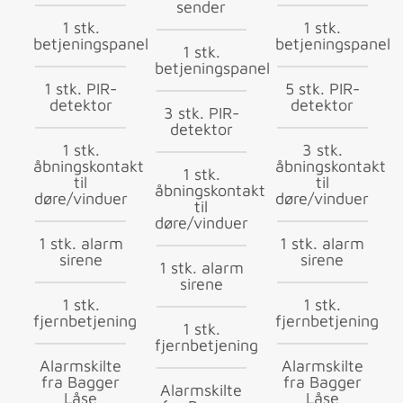
sender
1 stk.
1 stk.
betjeningspanel
betjeningspanel
1 stk.
betjeningspanel
1 stk. PIR-
5 stk. PIR-
detektor
detektor
3 stk. PIR-
detektor
1 stk.
3 stk.
åbningskontakt
åbningskontakt
1 stk.
til
til
åbningskontakt
døre/vinduer
døre/vinduer
til
døre/vinduer
1 stk. alarm
1 stk. alarm
sirene
sirene
1 stk. alarm
sirene
1 stk.
1 stk.
fjernbetjening
fjernbetjening
1 stk.
fjernbetjening
Alarmskilte
Alarmskilte
fra Bagger
fra Bagger
Alarmskilte
Låse
Låse