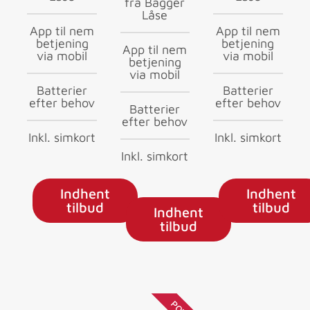
fra Bagger
Låse
App til nem
App til nem
betjening
betjening
App til nem
via mobil
via mobil
betjening
via mobil
Batterier
Batterier
efter behov
efter behov
Batterier
efter behov
Inkl. simkort
Inkl. simkort
Inkl. simkort
Indhent
Indhent
tilbud
tilbud
Indhent
tilbud