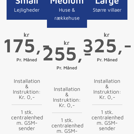
Small
Medium
Large
Lejligheder
Huse &
Større villaer
rækkehuse
kr
kr
175,-
325,-
kr
255,-
Pr. Måned
Pr. Måned
Pr. Måned
Installation
Installation
&
&
Installation
Instruktion:
Instruktion:
&
Kr. 0,-
Kr. 0,-
Instruktion:
Kr. 0,-
1 stk.
1 stk.
centralenhed
centralenhed
1 stk.
m. GSM-
m. GSM-
centralenhed
sender
sender
m. GSM-