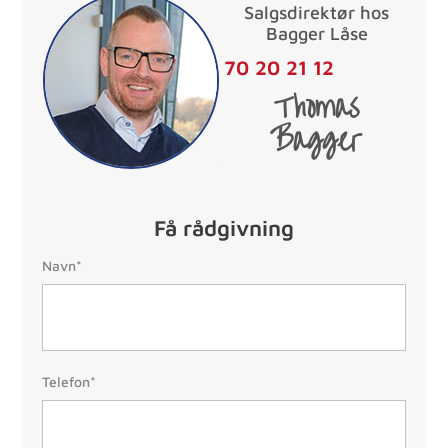
Salgsdirektør hos
Bagger Låse
70 20 21 12
Thomas
Bagger
Få rådgivning
Navn:
Navn*
Telefon:
Telefon*
(Påkrævet)