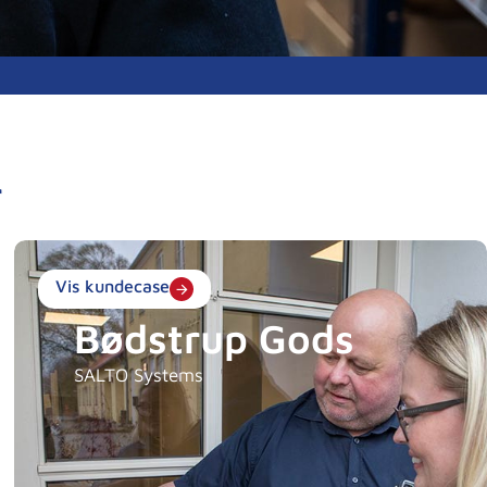
r
Vis kundecase
Bødstrup Gods
SALTO Systems