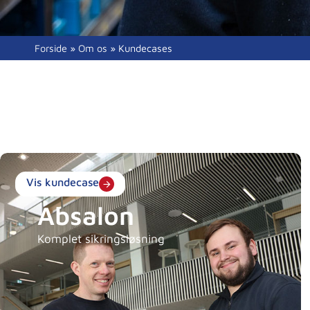
Forside
»
Om os
»
Kundecases
Vis kundecase
Absalon
Komplet sikringsløsning