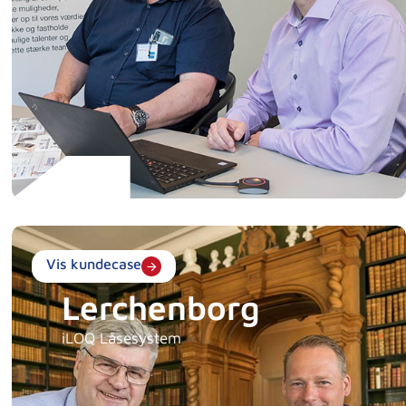
Vis kundecase
Lerchenborg
iLOQ Låsesystem