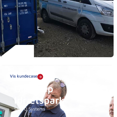
Vis kundecase
Glostrup
Idrætspark
SALTO Systems