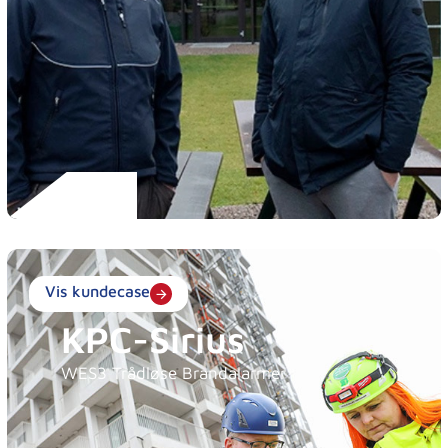
Vis kundecase
KPC-Sirius
WES3 Trådløse Brandalarmer