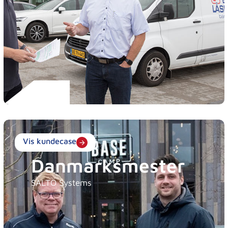
Vis kundecase
Danmarksmester
SALTO Systems