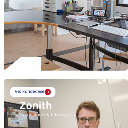
Vis kundecase
Zonith
Tyverialarm & Låsesystem