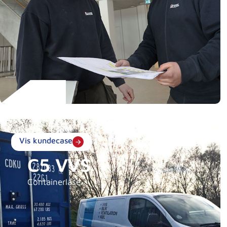
Vis kundecase
C5 VVS
Containerlåse