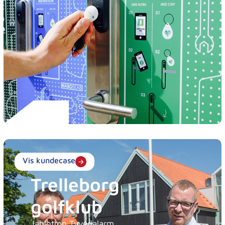
Vis kundecase
Trelleborg
golfklub
Jablotron Tyverialarm