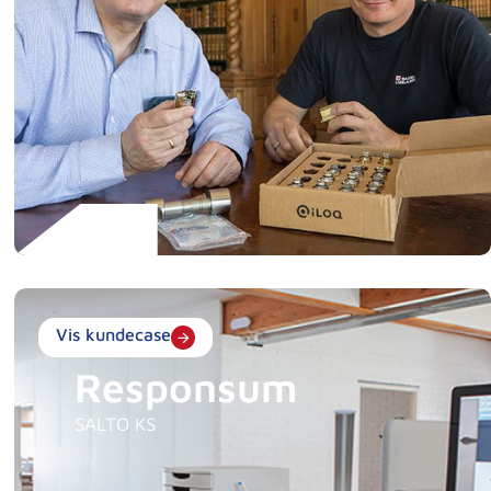
Vis kundecase
Responsum
SALTO KS