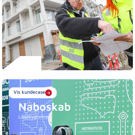
Vis kundecase
Naboskab
Låsesystemer