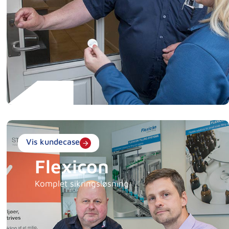
Vis kundecase
Flexicon
Komplet sikringsløsning