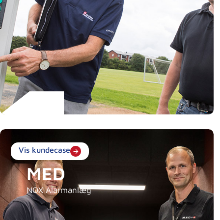
Vis kundecase
MED
NOX Alarmanlæg