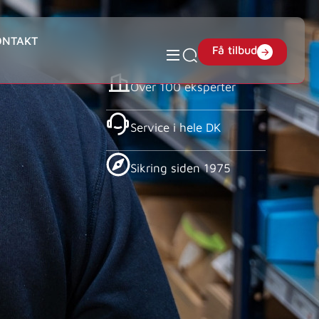
ONTAKT
Få tilbud
Over 100 eksperter
Service i hele DK
Sikring siden 1975