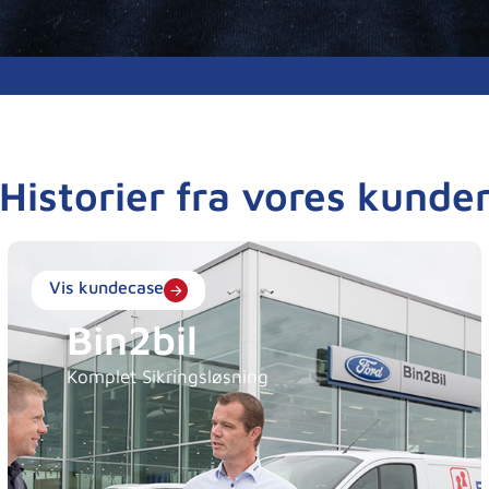
Historier fra vores kunde
Vis kundecase
Bin2bil
Komplet Sikringsløsning