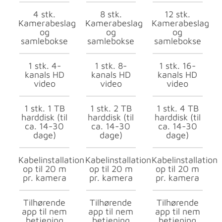
4 stk.
8 stk.
12 stk.
Kamerabeslag
Kamerabeslag
Kamerabeslag
og
og
og
samlebokse
samlebokse
samlebokse
1 stk. 4-
1 stk. 8-
1 stk. 16-
kanals HD
kanals HD
kanals HD
video
video
video
1 stk. 1 TB
1 stk. 2 TB
1 stk. 4 TB
harddisk (til
harddisk (til
harddisk (til
ca. 14-30
ca. 14-30
ca. 14-30
dage)
dage)
dage)
Kabelinstallation
Kabelinstallation
Kabelinstallation
op til 20 m
op til 20 m
op til 20 m
pr. kamera
pr. kamera
pr. kamera
Tilhørende
Tilhørende
Tilhørende
app til nem
app til nem
app til nem
betjening
betjening
betjening