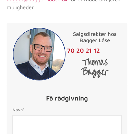
muligheder.
Salgsdirektør hos
Bagger Låse
70 20 21 12
Thomas
Bagger
Få rådgivning
Navn:
Navn*