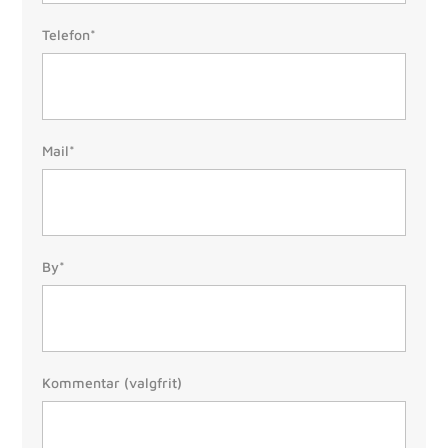
Telefon:
Telefon*
(Påkrævet)
Mail:
Mail*
(Påkrævet)
By/Postnr.
By*
(Påkrævet)
Besked
Kommentar (valgfrit)