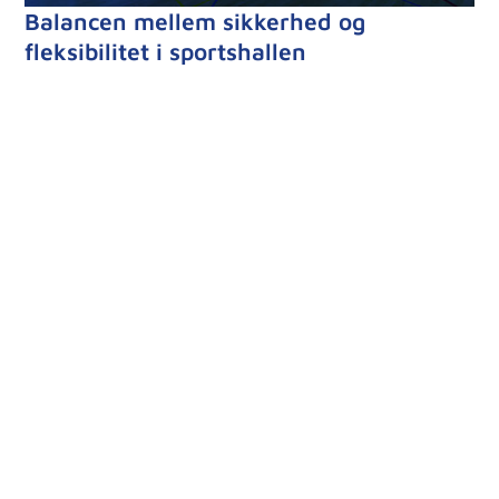
Balancen mellem sikkerhed og
fleksibilitet i sportshallen
I en sportshal kan der være flere forskellige
typer sikringsudfordringer, da hallen typisk har
åbent mange af døgnets timer hver dag, året
rundt. Der kommer løbende mange
klubmedlemmer og gæster, så derfor er
gennemstrømningen altid omfattende.
Der ligger derfor en stor udfordring og en vigtig
opgave i at projektere de rette
sikringsforanstaltninger, som effektivt forebygger
f.eks. hærværk og indbrud. Samtidig skal der dog
stadig være en fleksibel hverdag for personalet
og brugerne af sportshallen, uden at
arbejdsgangen sænkes.