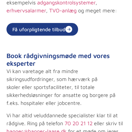
eksempelvis
adgangskontrolsystemer
,
erhvervsalarmer
,
TVO-anlæg
og meget mere:
Få uforpligtende tilbud
Book rådgivningsmøde med vores
eksperter
Vi kan varetage alt fra mindre
sikringsudfordringer, som hærværk på
skoler eller sportsfaciliteter, til totale
sikkerhedsløsninger for ansatte og borgere på
f.eks. hospitaler eller jobcentre.
Vi har altid veluddannede specialister klar til at
rådgive. Ring på telefon
70 20 21 12
eller skriv til
bagger@bagger-laase.dk
for et møde om jeres