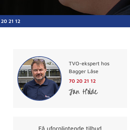
 20 21 12
TVO-ekspert hos
Bagger Låse
70 20 21 12
Jan Holde
Få uforpligtende tilbud