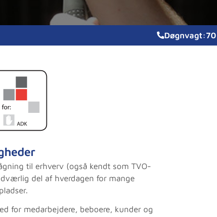
Døgnvagt:
70
gheder
rvågning til erhverv (også kendt som TVO-
ndværlig del af hverdagen for mange
pladser.
ed for medarbejdere, beboere, kunder og