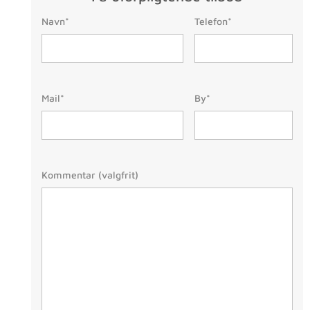
Telefon:
Navn:
Navn*
Telefon*
(Påkrævet)
Mail:
By/Postnr.
(Påkrævet
Mail*
By*
(Påkrævet)
Besked
Kommentar (valgfrit)