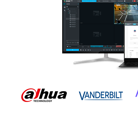
Dygtig og ko
tillidsvækkende hj
med på vejen. Tak f
Marie Marcus