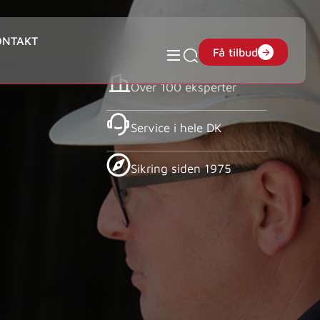
ONTAKT
Få tilbud
Over 100 eksperter
Service i hele DK
Sikring siden 1975