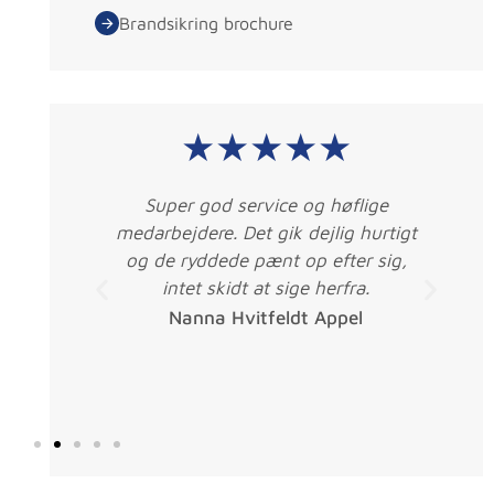
Brandsikring brochure
★★★★★
låse
Super god service og høflige
er
medarbejdere. Det gik dejlig hurtigt
g af
og de ryddede pænt op efter sig,
fale
intet skidt at sige herfra.
erv.
Nanna Hvitfeldt Appel