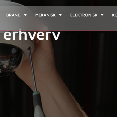
BRAND
MEKANISK
ELEKTRONISK
K
 erhverv