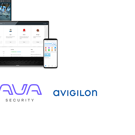
mpetent og
Vil til hver en tid bruge Bagger 
ælp og gode råd
og alarm. Bedre håndværk find
or fin service.
man ikke. Produkterne er i top o
bedste kvalitet. Kan varmt anbe
lund-Reuss
firmaet til både private og erhv
Frederik Postborg