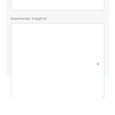
Besked
Kommentar (valgfrit)
Send besked