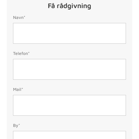
Få rådgivning
Navn:
Navn*
Telefon:
Telefon*
(Påkrævet)
Mail:
Mail*
(Påkrævet)
By/Postnr.
By*
(Påkrævet)