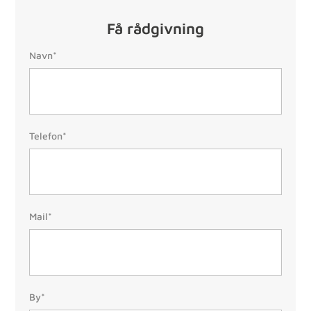
Få rådgivning
Navn:
Navn*
Telefon:
Telefon*
(Påkrævet)
Mail:
Mail*
(Påkrævet)
By/Postnr.
By*
(Påkrævet)