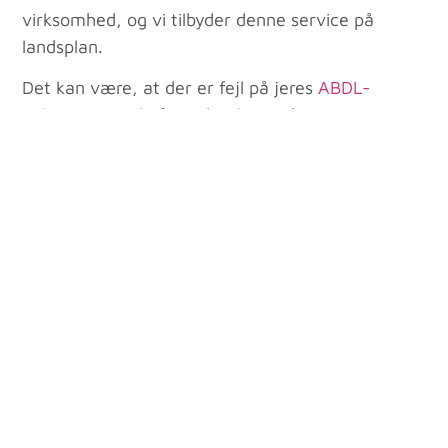
virksomhed, og vi tilbyder denne service på
landsplan.
Det kan være, at der er fejl på jeres
ABDL-
anlæg
, mangel på
røgdetektorer
bestemte
steder i bygningen, eller at jeres
varslingsanlæg
skal opdateres. Vi har erfaring på alle
brandsikringsområder
, så du kan trygt kontakte
vores brandeksperter.
Har I brug for hjælp til at komme i mål med de
nye DKV-planer eller få udbedret fejl og mangler
efter brandtilsyn, så kontakt os på
bagger@bagger-laase.dk
eller ring på
70 20 21
12
.