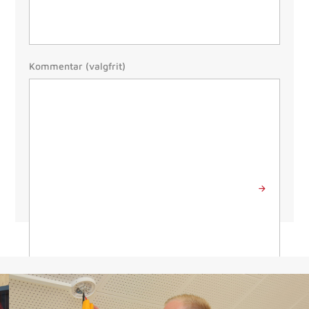
Besked
Kommentar (valgfrit)
Send besked