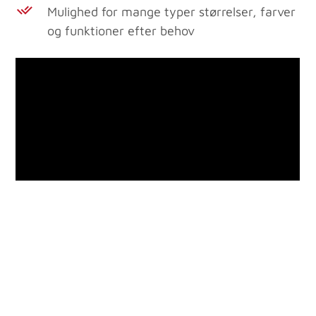
Mulighed for mange typer størrelser, farver
og funktioner efter behov
Nemmere at sende og hente pakker
Det innovative anlæg, myRENZbox kan både