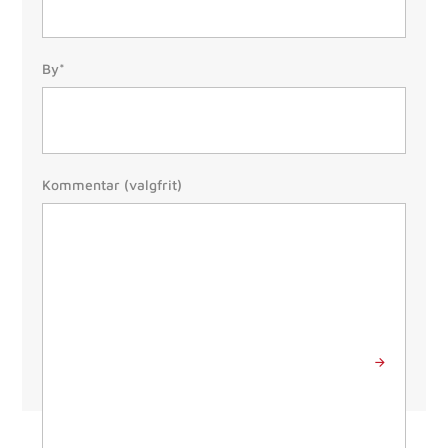
By/Postnr.
By*
(Påkrævet)
Besked
Kommentar (valgfrit)
Send besked