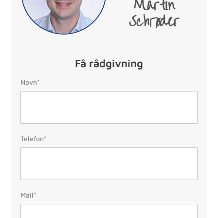
Martin
Schrøder
Få rådgivning
Navn:
Navn*
Telefon:
Telefon*
(Påkrævet)
Mail:
Mail*
(Påkrævet)