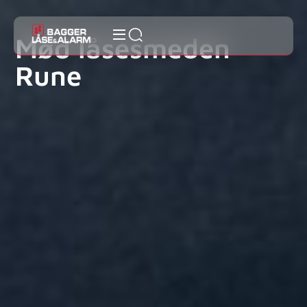
Mød låsesmeden
Rune