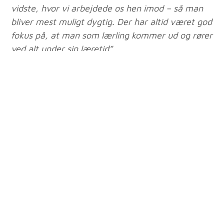
vidste, hvor vi arbejdede os hen imod – så man
bliver mest muligt dygtig. Der har altid været god
fokus på, at man som lærling kommer ud og rører
ved alt under sin læretid”.
Efter endt læretid fik Rune tilbudt en
fastansættelse som svend hos Bagger Låse &
Alarm, hvilket han naturligvis takkede ja til. Han
føler sig nemlig godt tilpas i virksomheden, samt
kan lide de arbejdsopgaver, han bliver stillet.
Det bedste råd til kommende låsesmede
Rune husker tydeligt sin egen forvirring dengang
han selv skulle træffe en beslutning om sin
kommende uddannelse. Den dag i dag har han
dog kun én ting at sige til dem, der overvejer at