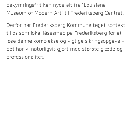
bekymringsfrit kan nyde alt fra ‘Louisiana
Museum of Modern Art’ til Frederiksberg Centret.
Derfor har Frederiksberg Kommune taget kontakt
til os som lokal låsesmed på Frederiksberg for at
løse denne komplekse og vigtige sikringsopgave –
det har vi naturligvis gjort med største glæde og
professionalitet.
KB Hallen: Multiarena på Frederiksberg
KB Hallen er et legendarisk venue på
Frederiksberg. Det blev først opført i 1938, men
det originale venue brændte ned i 2011. I 2019
var de dog parat til igen at huse nogle af
hovedstadens største kulturbegivenheder, og
derfor havde de brug for et moderne
brandsystem
, der matchede kvaliteten af den