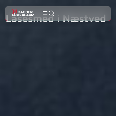
Låsesmed i Næstved