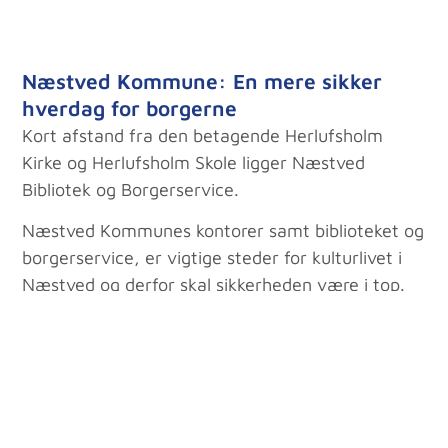
Næstved Kommune: En mere sikker
hverdag for borgerne
Kort afstand fra den betagende Herlufsholm
Kirke og Herlufsholm Skole ligger Næstved
Bibliotek og Borgerservice.
Næstved Kommunes kontorer samt biblioteket og
borgerservice, er vigtige steder for kulturlivet i
Næstved og derfor skal sikkerheden være i top.
Derfor kontaktede de vores afdeling i Næstved
for at varetage denne opgave.
I Næstved Kommunes bygninger har vi etableret
både
ADK-anlæg
,
talevarsling (AVA-anlæg)
og
låsesystemer
, og vi varetager stadig alt