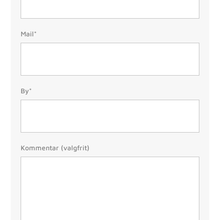
Mail:
Mail*
(Påkrævet)
By/Postnr.
By*
(Påkrævet)
Besked
Kommentar (valgfrit)