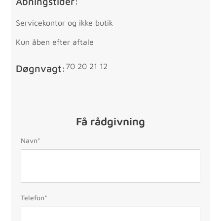
Åbningstider:
Servicekontor og ikke butik
Kun åben efter aftale
70 20 21 12
Døgnvagt:
Få rådgivning
Navn:
Navn*
Telefon:
Telefon*
(Påkrævet)