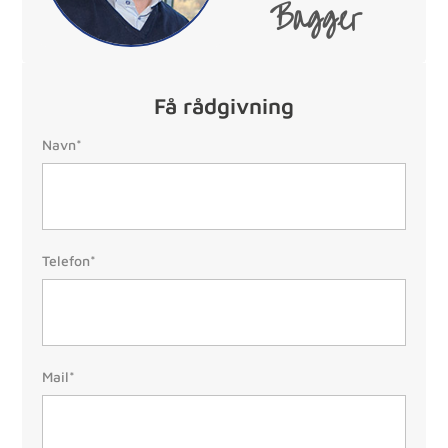
Bagger
Få rådgivning
Navn:
Navn*
Telefon:
Telefon*
(Påkrævet)
Mail:
Mail*
(Påkrævet)