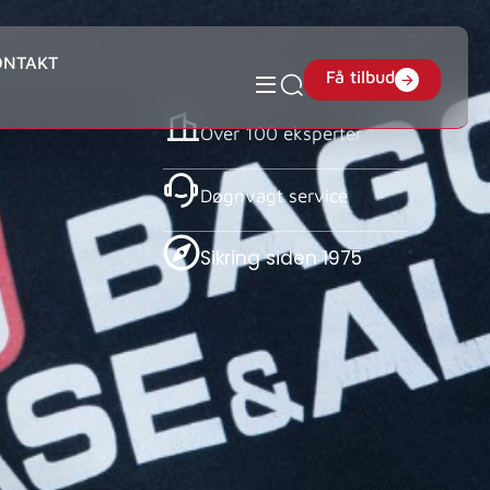
ONTAKT
Få tilbud
Over 100 eksperter
Døgnvagt service
Sikring siden 1975