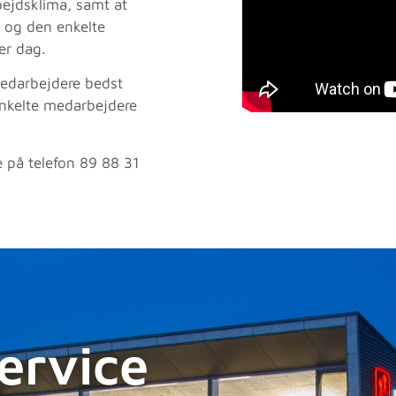
bejdsklima, samt at
 og den enkelte
er dag.
medarbejdere bedst
nkelte medarbejdere
e på telefon 89 88 31
ervice