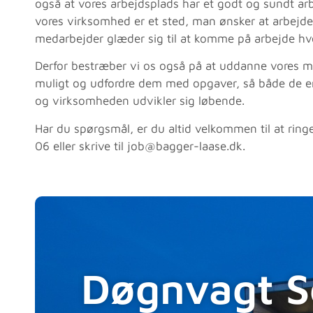
også at vores arbejdsplads har et godt og sundt ar
vores virksomhed er et sted, man ønsker at arbejde
medarbejder glæder sig til at komme på arbejde hv
Derfor bestræber vi os også på at uddanne vores 
muligt og udfordre dem med opgaver, så både de e
og virksomheden udvikler sig løbende.
Har du spørgsmål, er du altid velkommen til at ring
06 eller skrive til job@bagger-laase.dk.
Døgnvagt S