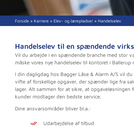
Forside
»
Karriere
»
Elev- og lærepladser
»
Handelselev
Handelselev til en spændende vir
Vil du arbejde i en spændende branche med stor væ
måske vores nye handelselev til kontoret i Ballerup
I din dagligdag hos Bagger Låse & Alarm A/S vil 
vifte af forskellige opgaver, der spænder lige fra s
lager. Alt sammen for at sikre, at opgaveløsningen f
kunder modtager den bedste service.
Dine ansvarsområder bliver bl.a.:
Udarbejdelse af tilbud