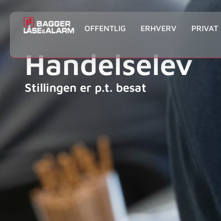
OFFENTLIG
ERHVERV
PRIVAT
Handelselev
Stillingen er p.t. besat