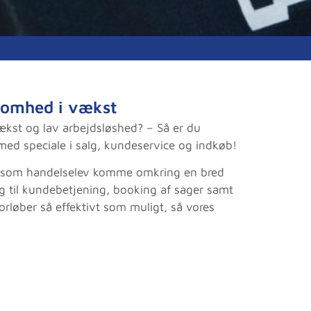
ksomhed i vækst
kst og lav arbejdsløshed? – Så er du
 med speciale i salg, kundeservice og indkøb!
du som handelselev komme omkring en bred
alg til kundebetjening, booking af sager samt
orløber så effektivt som muligt, så vores