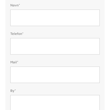
Navn:
Navn*
Telefon:
Telefon*
(Påkrævet)
Mail:
Mail*
(Påkrævet)
By/Postnr.
By*
(Påkrævet)