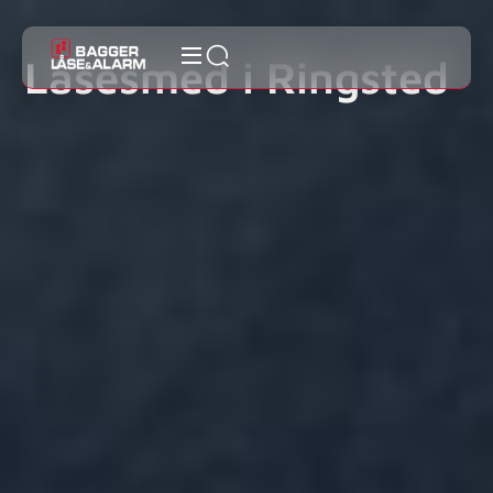
Låsesmed i Ringsted