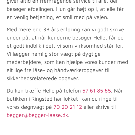
giver altid en fremragende service til alle, der
besøger afdelingen. Hun går højt op i, at alle får
en venlig betjening, et smil med på vejen.
Med mere end 33 års erfaring kan vi godt skrive
under på, at når kunderne besøger Helle, får de
et godt indblik i det, vi som virksomhed står for.
Vi lægger nemlig stor vægt på dygtige
medarbejdere, som kan hjælpe vores kunder med
alt lige fra låse- og håndværkeropgaver til
sikkerhedsrelaterede opgaver.
Du kan træffe Helle på telefon
57 61 85 65
. Når
butikken i Ringsted har lukket, kan du ringe til
vores døgnvagt på
70 20 21 12
eller skrive til
bagger@bagger-laase.dk
.