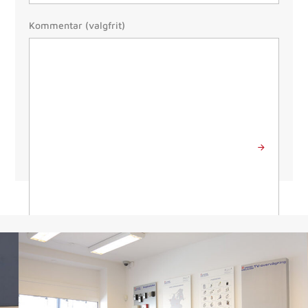
Besked
Kommentar (valgfrit)
Send besked