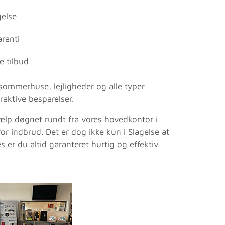
gelse
ranti
e tilbud
 sommerhuse, lejligheder og alle typer
raktive besparelser.
jælp døgnet rundt fra vores hovedkontor i
for indbrud. Det er dog ikke kun i Slagelse at
 er du altid garanteret hurtig og effektiv
mpetent og
Vil til hver en tid bruge Bagger 
ælp og gode råd
og alarm. Bedre håndværk find