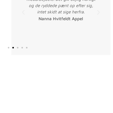
g af
og de ryddede pænt op efter sig,
fale
intet skidt at sige herfra.
erv.
Nanna Hvitfeldt Appel