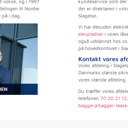
t vokse, og i 1997
kundeservice som der
delingen til Nordre
der er direktøren i vi
 på i dag.
Slagelse.
Vi har desuden elektrik
elevpladser
i vores lås
også uddannet hos os.
på hovedkontoret i Sla
Kontakt vores afd
Vores afdeling i Slagels
Danmarks største sikr
vores største afdeling.
Du træffer vores afdeli
telefonen
70 20 21 12
bagger@bagger-laase