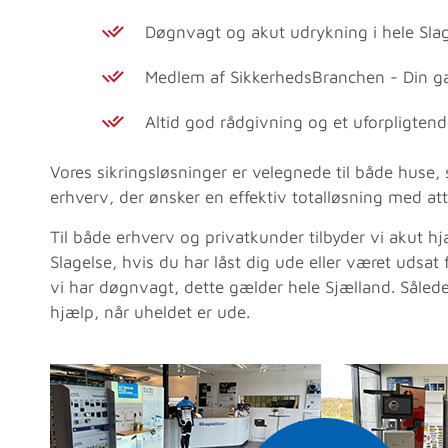
Døgnvagt og akut udrykning i hele Sla
Medlem af SikkerhedsBranchen - Din ga
Altid god rådgivning og et uforpligtend
Vores sikringsløsninger er velegnede til både huse,
erhverv, der ønsker en effektiv totalløsning med att
Til både erhverv og privatkunder tilbyder vi akut h
Slagelse, hvis du har låst dig ude eller været udsat 
vi har døgnvagt, dette gælder hele Sjælland. Således
hjælp, når uheldet er ude.
Dygtig og ko
tillidsvækkende hj