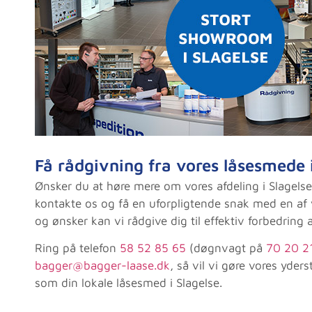
med på vejen. Tak f
Marie Marcus
Få rådgivning fra vores låsesmede i
Ønsker du at høre mere om vores afdeling i Slagelse
kontakte os og få en uforpligtende snak med en af
og ønsker kan vi rådgive dig til effektiv forbedring 
Ring på telefon
58 52 85 65
(døgnvagt på
70 20 2
bagger@bagger-laase.dk
, så vil vi gøre vores yde
som din lokale låsesmed i Slagelse.