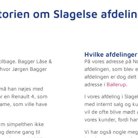
torien om Slagelse afdeli
Hvilke afdelinger 
 tilbage. Bagger Låse &
På vores adresse på No
, hvor Jørgen Bagger
afdelingen, som blev et
afdelingen er dog delt 
adresse i
Ballerup
.
, må han nøjes med
ar en Renault 4, som
I vores afdeling i Slag
dame, som ville have
med internt salg og ku
vil de ofte blive mødt
vores kunder, fordi ha
 kvm simpelthen ikke
 og denne gang til
Vi har også nogle meg