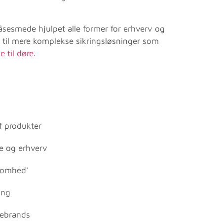
låsesmede hjulpet alle former for erhverv og
til mere komplekse sikringsløsninger som
e til døre.
f produkter
te og erhverv
ksomhed'
ing
åsebrands