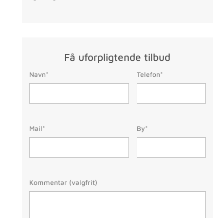
Få uforpligtende tilbud
Telefon:
Navn:
Navn*
Telefon*
(Påkrævet)
Mail:
By/Postnr.
(Påkrævet
Mail*
By*
(Påkrævet)
Besked
Kommentar (valgfrit)