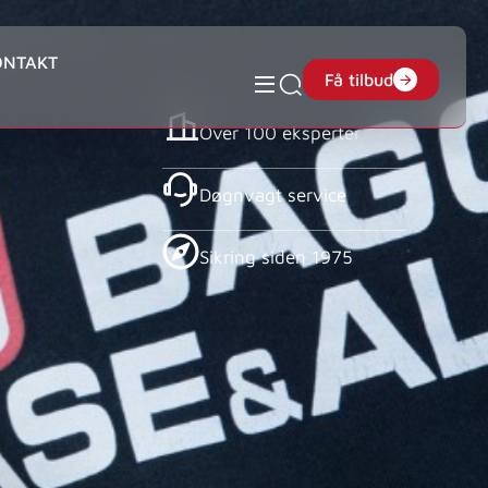
ONTAKT
Få tilbud
Over 100 eksperter
Døgnvagt service
Sikring siden 1975