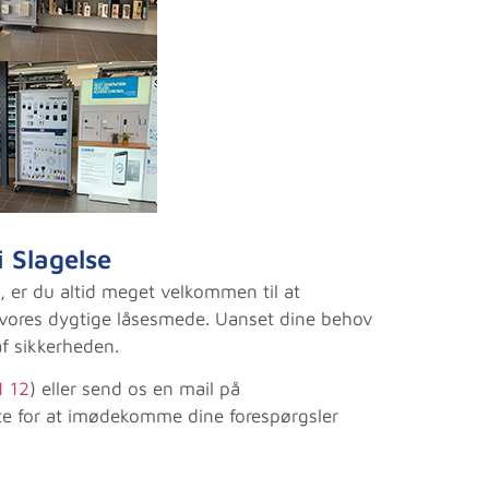
or fin service.
man ikke. Produkterne er i top o
bedste kvalitet. Kan varmt anbe
lund-Reuss
firmaet til både private og erhv
Frederik Postborg
 Slagelse
, er du altid meget velkommen til at
 vores dygtige låsesmede. Uanset dine behov
af sikkerheden.
1 12
) eller send os en mail på
rste for at imødekomme dine forespørgsler