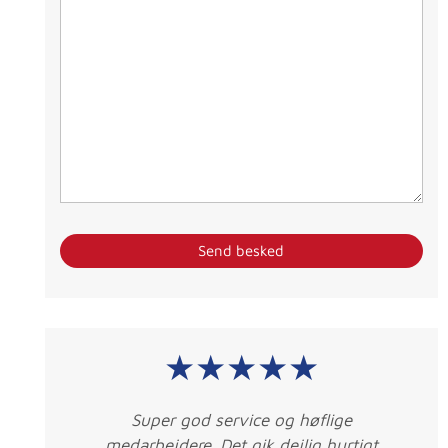
★★★★★
låse
Super god service og høflige
er
medarbejdere. Det gik dejlig hurtigt