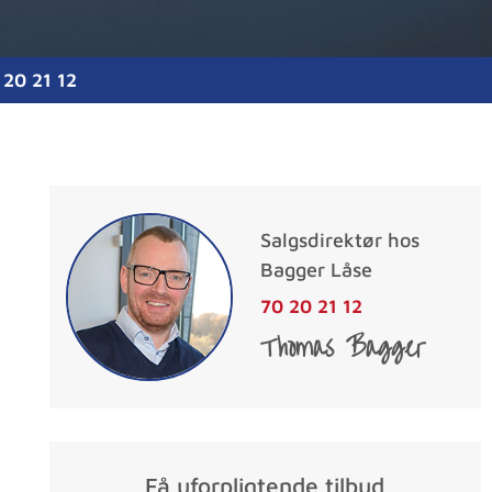
 20 21 12
Salgsdirektør hos
Bagger Låse
70 20 21 12
Thomas Bagger
Få uforpligtende tilbud