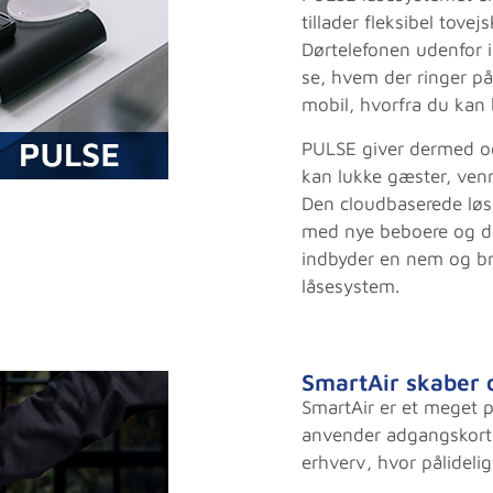
tillader fleksibel tov
Dørtelefonen udenfor i
se, hvem der ringer på
mobil, hvorfra du kan 
PULSE giver dermed ogs
kan lukke gæster, ven
Den cloudbaserede løs
med nye beboere og d
indbyder en nem og b
låsesystem.
SmartAir skaber 
SmartAir er et meget 
anvender adgangskort, b
erhverv, hvor pålideli