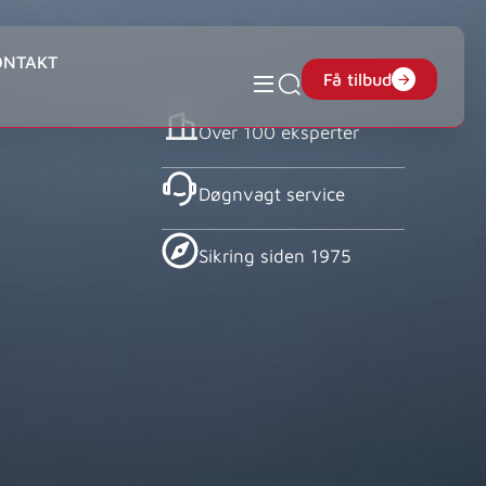
ONTAKT
Få tilbud
Over 100 eksperter
Døgnvagt service
Sikring siden 1975