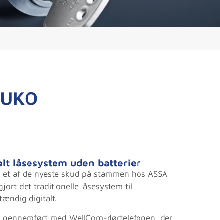
RUKO
alt låsesystem uden batterier
r et af de nyeste skud på stammen hos ASSA
ort det traditionelle låsesystem til
tændig digitalt.
r gennemført med WellCom-dørtelefonen, der