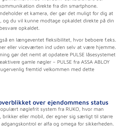
ejskommunikation direkte fra din smartphone.
ndeholder et kamera, der gør det muligt for dig at
, og du vil kunne modtage opkaldet direkte på din
besvare opkaldet.
å en længeventet fleksibilitet, hvor beboere f.eks.
ner eller viceværten ind uden selv at være hjemme.
ning gør det nemt at opdatere PULSE låsesystemet
eaktivere gamle nøgler – PULSE fra ASSA ABLOY
rugervenlig fremtid velkommen med dette
overblikket over ejendommens status
populært nøglefrit system fra RUKO, hvor man
rikker eller mobil, der egner sig særligt til større
g adgangskontrol er alfa og omega for sikkerheden.