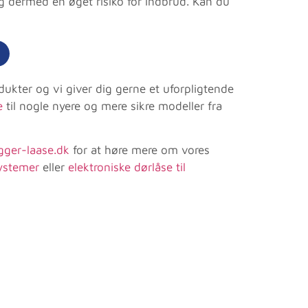
 dermed en øget risiko for indbrud. Kan du
dukter og vi giver dig gerne et uforpligtende
e
til nogle nyere og mere sikre modeller fra
ger-laase.dk
for at høre mere om vores
ystemer
eller
elektroniske dørlåse til
mpetent og
Vil til hver en tid bruge Bagger 
ælp og gode råd
og alarm. Bedre håndværk find
or fin service.
man ikke. Produkterne er i top o
bedste kvalitet. Kan varmt anbe
lund-Reuss
firmaet til både private og erhv