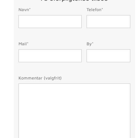
Telefon:
Navn:
Navn*
Telefon*
(Påkrævet)
Mail:
By/Postnr.
(Påkrævet
Mail*
By*
(Påkrævet)
Besked
Kommentar (valgfrit)