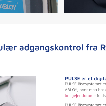
ulær adgangskontrol fra 
PULSE er et digit
PULSE låsesystemet e
ABLOY, hvor man har gj
boligejendomme
fulds
PULSE låsesystemet e