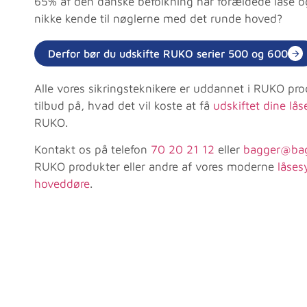
65% af den danske befolkning har forældede låse og
nikke kende til nøglerne med det runde hoved?
Derfor bør du udskifte RUKO serier 500 og 600
Alle vores sikringsteknikere er uddannet i RUKO pro
tilbud på, hvad det vil koste at få
udskiftet dine lås
RUKO.
Kontakt os på telefon
70 20 21 12
eller
bagger@bag
RUKO produkter eller andre af vores moderne
låses
hoveddøre
.
Dygtig og ko
tillidsvækkende hj
med på vejen. Tak f
Marie Marcus