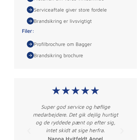
Serviceaftale giver store fordele
Brandsikring er livsvigtigt
Filer:
Profilbrochure om Bagger
Brandsikring brochure
★★★★★
låse
Super god service og høflige
er
medarbejdere. Det gik dejlig hurtigt
g af
og de ryddede pænt op efter sig,
fale
intet skidt at sige herfra.
erv.
Nanna Hvitfeldt Appel