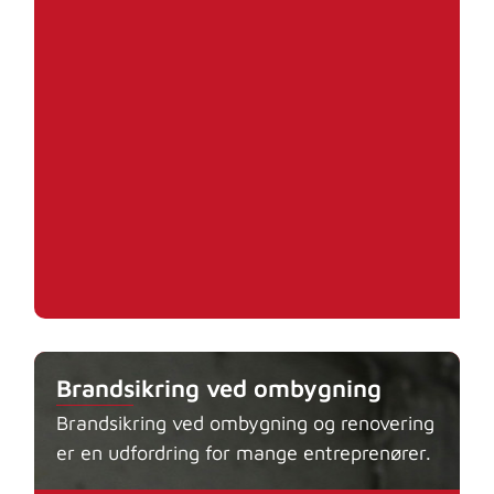
Brandsikring ved ombygning
Brandsikring ved ombygning og renovering
er en udfordring for mange entreprenører.