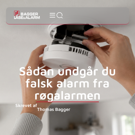
Sådan undgår du
falsk alarm fra
røgalarmen
Skrevet af
Thomas Bagger