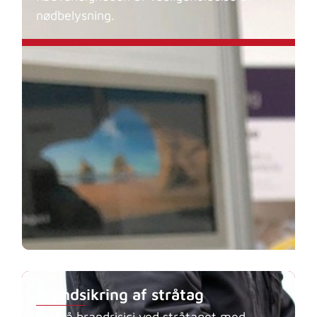
nødbelysning.
Brandsikring af stråtag
Undgå brandrisici ved stråtaget med