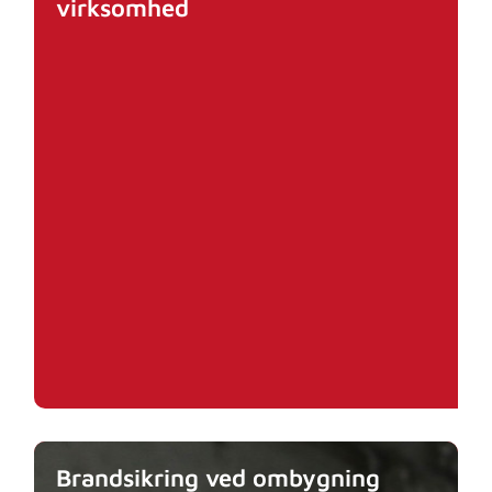
virksomhed
Brandsikring ved ombygning