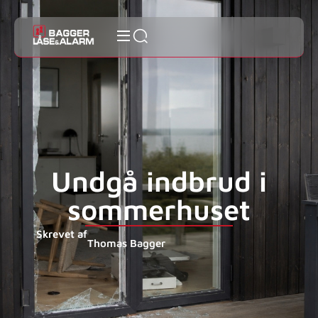
Undgå indbrud i
sommerhuset
Skrevet af
Thomas Bagger