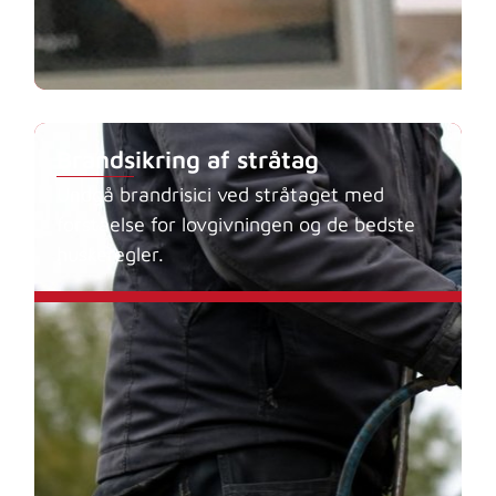
Brandsikring af stråtag
Undgå brandrisici ved stråtaget med
forståelse for lovgivningen og de bedste
huskeregler.