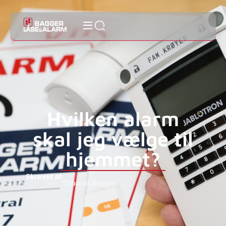
Hvilken alarm
skal jeg vælge til
hjemmet?
Skrevet af
Thomas Bagger