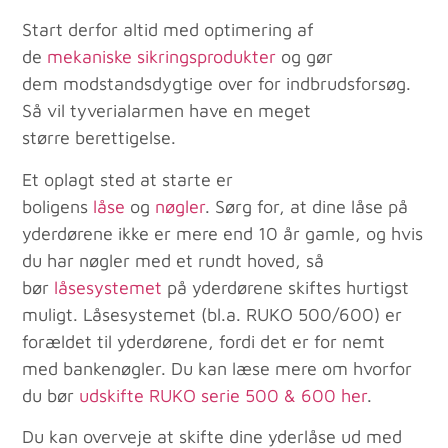
Start derfor altid med optimering af
de
mekaniske sikringsprodukter
og gør
dem modstandsdygtige over for indbrudsforsøg.
Så vil tyverialarmen have en meget
større berettigelse.
Et oplagt sted at starte er
boligens
låse
og
nøgler
. Sørg for, at dine låse på
yderdørene ikke er mere end 10 år gamle, og hvis
du har nøgler med et rundt hoved, så
bør
låsesystemet
på yderdørene skiftes hurtigst
muligt. Låsesystemet (bl.a. RUKO 500/600) er
forældet til yderdørene, fordi det er for nemt
med bankenøgler. Du kan læse mere om hvorfor
du bør
udskifte RUKO serie 500 & 600 her
.
Du kan overveje at skifte dine yderlåse ud med