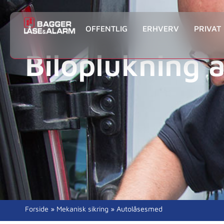
OFFENTLIG
ERHVERV
PRIVAT
Biloplukning 
Forside
»
Mekanisk sikring
»
Autolåsesmed